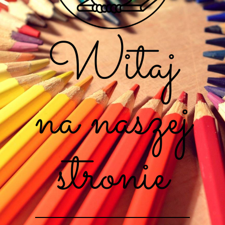
Witaj
na naszej
stronie