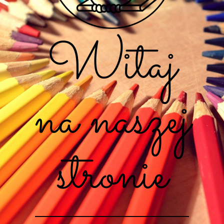
Witaj
na naszej
stronie