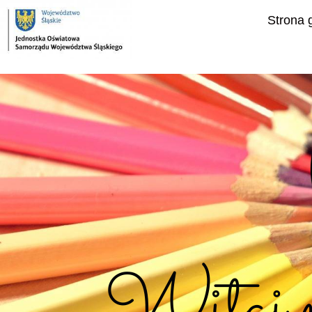
do
treści
Strona 
Witaj na