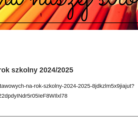
ok szkolny 2024/2025
stawowych-na-rok-szkolny-2024-2025-8jdkzlm5x9jiajut?
2dpdyINdr5r05IeF8WIlxl78