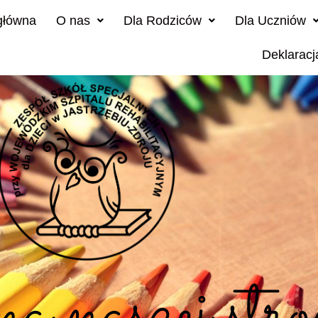
główna
O nas
Dla Rodziców
Dla Uczniów
Deklaracj
 naszej stro