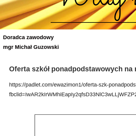
Doradca zawodowy
mgr Michał Guzowski
Oferta szkół ponadpodstawowych na r
https://padlet.com/ewazimon1/oferta-szk-ponadpod
fbclid=IwAR2kIrWMhiEapIy2qfsD33NlC3wLLjWFZP2