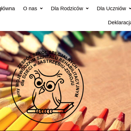
główna
O nas
Dla Rodziców
Dla Uczniów
Deklaracj