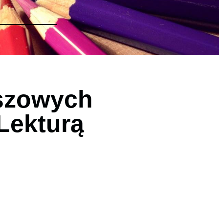
uszowych
Lekturą