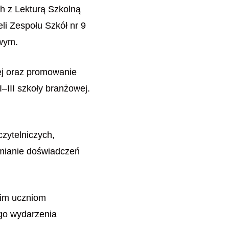
h z Lekturą Szkolną
i Zespołu Szkół nr 9
owym.
ej oraz promowanie
I–III szkoły branżowej.
zytelniczych,
ymianie doświadczeń
tkim uczniom
ego wydarzenia