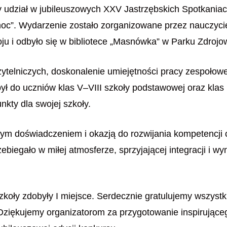
y udział w jubileuszowych XXV Jastrzębskich Spotkaniac
c”. Wydarzenie zostało zorganizowane przez nauczyciel
oju i odbyło się w bibliotece „Masnówka” w Parku Zdroj
zytelniczych, doskonalenie umiejętności pracy zespołow
był do uczniów klas V–VIII szkoły podstawowej oraz klas 
kty dla swojej szkoły.
ym doświadczeniem i okazją do rozwijania kompetencji c
biegało w miłej atmosferze, sprzyjającej integracji i w
 szkoły zdobyły I miejsce. Serdecznie gratulujemy wszys
 Dziękujemy organizatorom za przygotowanie inspirując