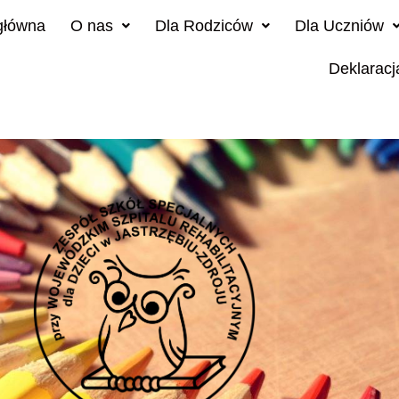
główna
O nas
Dla Rodziców
Dla Uczniów
Deklaracj