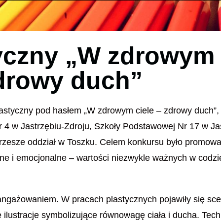
yczny „W zdrowym c
drowy duch”
astyczny pod hasłem „W zdrowym ciele – zdrowy duch”, 
4 w Jastrzębiu-Zdroju, Szkoły Podstawowej Nr 17 w Jas
rzesze oddział w Toszku. Celem konkursu było promowan
czne i emocjonalne – wartości niezwykle ważnych w cod
angażowaniem. W pracach plastycznych pojawiły się sc
e ilustracje symbolizujące równowagę ciała i ducha. Tech