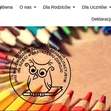
główna
O nas
Dla Rodziców
Dla Uczniów
Deklaracj