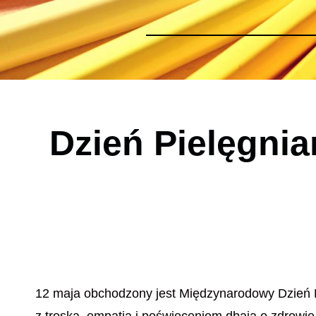
Dzień Pielęgnia
12 maja obchodzony jest Międzynarodowy Dzień Pi
z troską, empatią i poświęceniem dbają o zdrowie