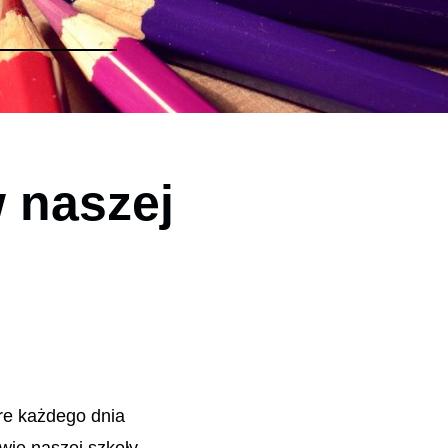
w naszej
re każdego dnia
wie naszej szkoły