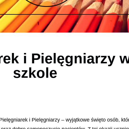
rek i Pielęgniarzy 
szkole
elęgniarek i Pielęgniarzy – wyjątkowe święto osób, któ
 oraz dobre samopoczucie pacjentów. Z tej okazji ucznio