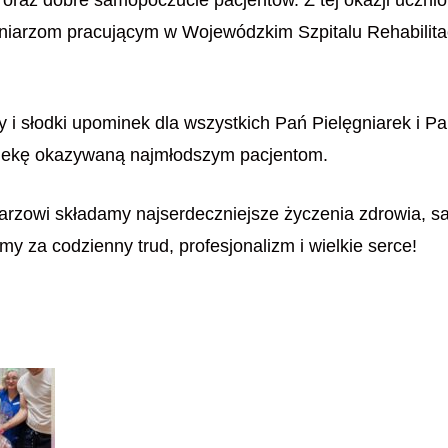
ęgniarzom pracującym w Wojewódzkim Szpitalu Rehabilita
 i słodki upominek dla wszystkich Pań Pielęgniarek i Pa
opiekę okazywaną najmłodszym pacjentom.
rzowi składamy najserdeczniejsze życzenia zdrowia, sa
emy za codzienny trud, profesjonalizm i wielkie serce!