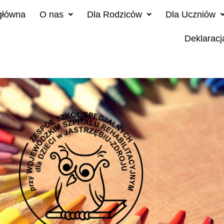
główna
O nas
Dla Rodziców
Dla Uczniów
Deklaracj