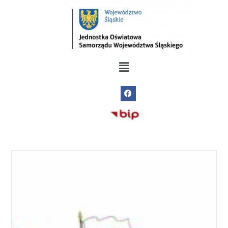
do
treści