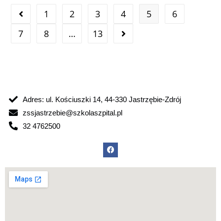
1
2
3
4
5
6
7
8
…
13
Adres: ul. Kościuszki 14, 44-330 Jastrzębie-Zdrój
zssjastrzebie@szkolaszpital.pl
32 4762500