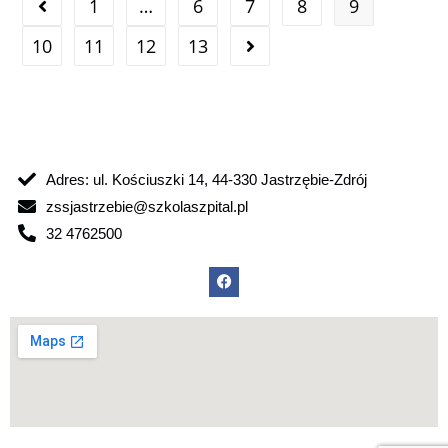
1
…
6
7
8
9
10
11
12
13
Adres: ul. Kościuszki 14, 44-330 Jastrzębie-Zdrój
zssjastrzebie@szkolaszpital.pl
32 4762500