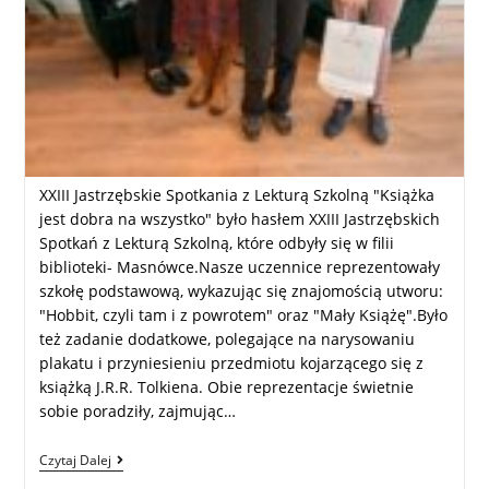
XXIII Jastrzębskie Spotkania z Lekturą Szkolną "Książka
jest dobra na wszystko" było hasłem XXIII Jastrzębskich
Spotkań z Lekturą Szkolną, które odbyły się w filii
biblioteki- Masnówce.Nasze uczennice reprezentowały
szkołę podstawową, wykazując się znajomością utworu:
"Hobbit, czyli tam i z powrotem" oraz "Mały Książę".Było
też zadanie dodatkowe, polegające na narysowaniu
plakatu i przyniesieniu przedmiotu kojarzącego się z
książką J.R.R. Tolkiena. Obie reprezentacje świetnie
sobie poradziły, zajmując…
Czytaj Dalej