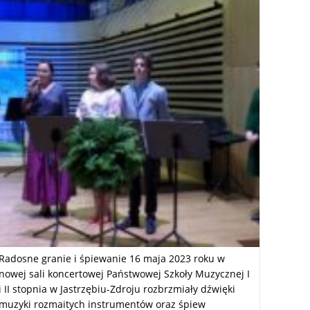
Radosne granie i śpiewanie 16 maja 2023 roku w
nowej sali koncertowej Państwowej Szkoły Muzycznej I
i II stopnia w Jastrzębiu-Zdroju rozbrzmiały dźwięki
muzyki rozmaitych instrumentów oraz śpiew