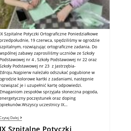
IX Szpitalne Potyczki Ortograficzne Poniedziałkowe
przedpołudnie, 19 czerwca, spędziliśmy w ogrodzie
szpitalnym, rozwiązując ortograficzne zadania. Do
wspólnej zabawy zaprosiliśmy uczniów ze Szkoły
Podstawowej nr 4 , Szkoły Podstawowej nr 22 oraz
Szkoły Podstawowej nr 23 z Jastrzębia-
Zdroju.Najpierw należało odszukać pogubione w
ogrodzie kolorowe kartki z zadaniami, następnie
rozwiązać je i uzupełnić kartę odpowiedzi.
Zmaganiom zespołów sprzyjała słoneczna pogoda,
energetyczny poczęstunek oraz doping
opiekunów.Wszyscy uczestnicy IX…
Czytaj Dalej
IX Szpitalne Potyczki