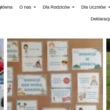
główna
O nas
Dla Rodziców
Dla Uczniów
Deklaracj