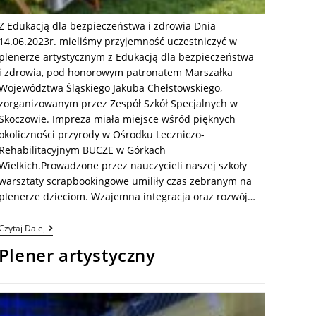
Z Edukacją dla bezpieczeństwa i zdrowia Dnia
14.06.2023r. mieliśmy przyjemność uczestniczyć w
plenerze artystycznym z Edukacją dla bezpieczeństwa
i zdrowia, pod honorowym patronatem Marszałka
Województwa Śląskiego Jakuba Chełstowskiego,
zorganizowanym przez Zespół Szkół Specjalnych w
Skoczowie. Impreza miała miejsce wśród pięknych
okoliczności przyrody w Ośrodku Leczniczo-
Rehabilitacyjnym BUCZE w Górkach
Wielkich.Prowadzone przez nauczycieli naszej szkoły
warsztaty scrapbookingowe umiliły czas zebranym na
plenerze dzieciom. Wzajemna integracja oraz rozwój…
Czytaj Dalej
Plener artystyczny