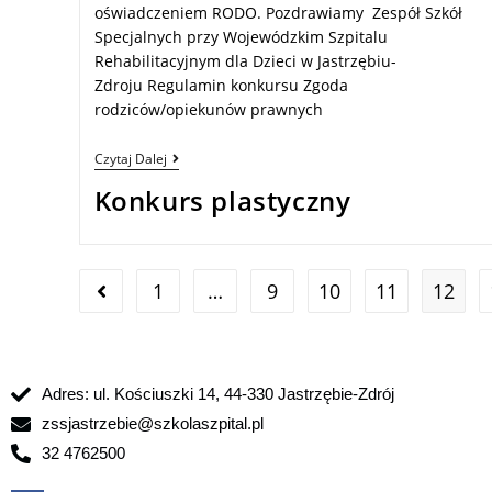
oświadczeniem RODO. Pozdrawiamy Zespół Szkół
Specjalnych przy Wojewódzkim Szpitalu
Rehabilitacyjnym dla Dzieci w Jastrzębiu-
Zdroju Regulamin konkursu Zgoda
rodziców/opiekunów prawnych
Czytaj Dalej
Konkurs plastyczny
1
…
9
10
11
12
Adres: ul. Kościuszki 14, 44-330 Jastrzębie-Zdrój
zssjastrzebie@szkolaszpital.pl
32 4762500