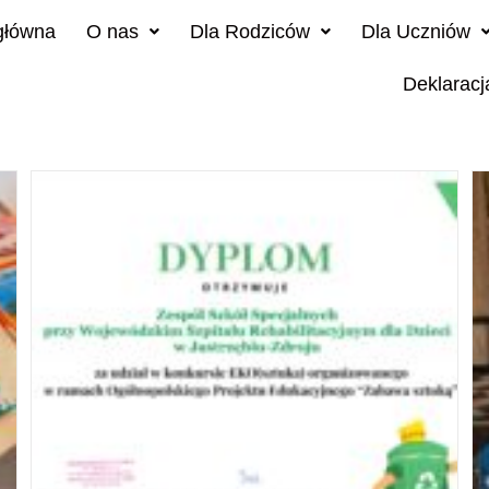
główna
O nas
Dla Rodziców
Dla Uczniów
Deklaracj