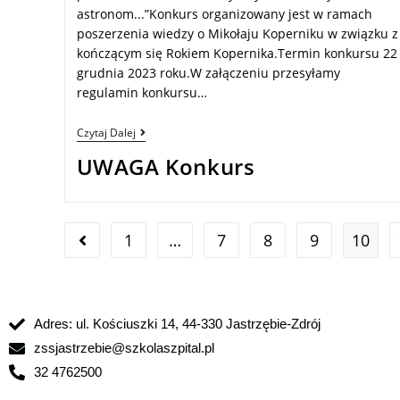
astronom...”Konkurs organizowany jest w ramach
poszerzenia wiedzy o Mikołaju Koperniku w związku z
kończącym się Rokiem Kopernika.Termin konkursu 22
grudnia 2023 roku.W załączeniu przesyłamy
regulamin konkursu…
Czytaj Dalej
UWAGA Konkurs
1
…
7
8
9
10
Adres: ul. Kościuszki 14, 44-330 Jastrzębie-Zdrój
zssjastrzebie@szkolaszpital.pl
32 4762500