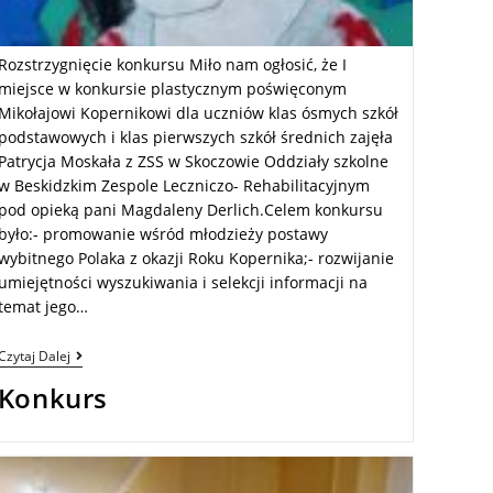
Rozstrzygnięcie konkursu Miło nam ogłosić, że I
miejsce w konkursie plastycznym poświęconym
Mikołajowi Kopernikowi dla uczniów klas ósmych szkół
podstawowych i klas pierwszych szkół średnich zajęła
Patrycja Moskała z ZSS w Skoczowie Oddziały szkolne
w Beskidzkim Zespole Leczniczo- Rehabilitacyjnym
pod opieką pani Magdaleny Derlich.Celem konkursu
było:- promowanie wśród młodzieży postawy
wybitnego Polaka z okazji Roku Kopernika;- rozwijanie
umiejętności wyszukiwania i selekcji informacji na
temat jego…
Czytaj Dalej
Konkurs