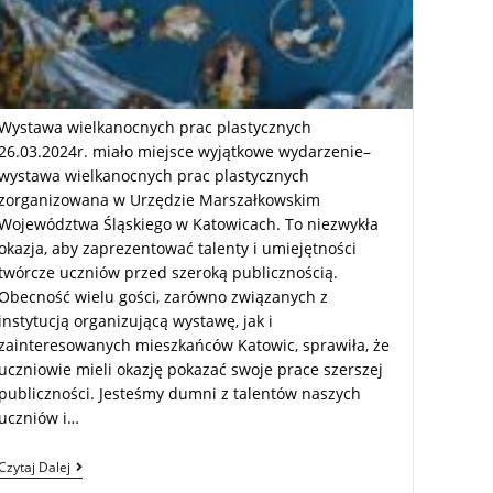
Wystawa wielkanocnych prac plastycznych
26.03.2024r. miało miejsce wyjątkowe wydarzenie–
wystawa wielkanocnych prac plastycznych
zorganizowana w Urzędzie Marszałkowskim
Województwa Śląskiego w Katowicach. To niezwykła
okazja, aby zaprezentować talenty i umiejętności
twórcze uczniów przed szeroką publicznością.
Obecność wielu gości, zarówno związanych z
instytucją organizującą wystawę, jak i
zainteresowanych mieszkańców Katowic, sprawiła, że
uczniowie mieli okazję pokazać swoje prace szerszej
publiczności. Jesteśmy dumni z talentów naszych
uczniów i…
Czytaj Dalej